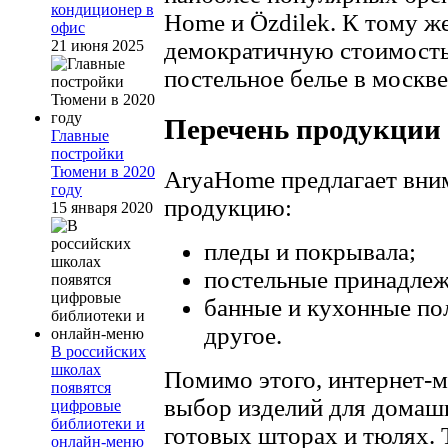
кондиционер в
Home и Özdilek. К тому ж
офис
демократичную стоимость н
21 июня 2025
постельное белье в моск
Перечень продукции
Главные
постройки
Тюмени в 2020
AryaHome предлагает вн
году
продукцию:
15 января 2020
пледы и покрывала;
постельные принадлеж
банные и кухонные пол
другое.
В российских
школах
Помимо этого, интернет-м
появятся
выбор изделий для домашн
цифровые
библиотеки и
готовых шторах и тюлях. 
онлайн-меню