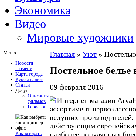
Экономика
Видео
Мировые художники
Меню
Главная
»
Уют
»
Постельн
Новости
Постельное белье 
Тюмени
Карта города
Курсы валют
Статьи
09 февраля 2016
Досуг
Описания
Интернет-магазин Arya
фильмов
Гороскоп
ассортимент первоклассно
ведущих производителей. 
действующим европейским
наиболее популярных брен
Как выбрать