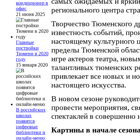
самых ожидаемых и яркий
кондиционер в
регионального центра стр
офис
21 июня 2025
Творчество Тюменского др
известность событий, про
настоящему культурного ц
Главные
постройки
пределы Тюменской област
Тюмени в 2020
игре актеров театра, нов
году
15 января 2020
талантливых тюменских р
привлекает все новых и н
настоящего искусства.
В новом сезоне руководит
провести мероприятия, св
В российских
спектаклей в совершенно 
школах
появятся
цифровые
Картины в начале сезон
библиотеки и
онлайн-меню