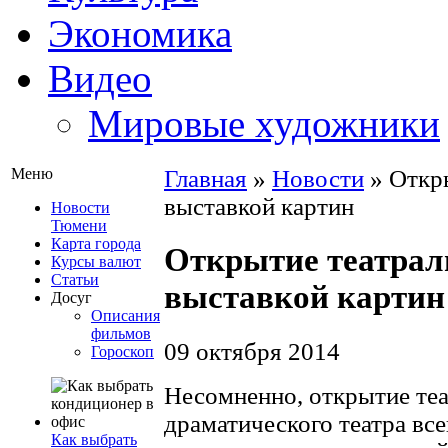
Экономика
Видео
Мировые художники
Меню
Главная
»
Новости
»
Откры
выставкой картин
Новости
Тюмени
Карта города
Открытие театрал
Курсы валют
Статьи
выставкой картин
Досуг
Описания
фильмов
09 октября 2014
Гороскоп
Несомненно, открытие теа
драматического театра все
Как выбрать