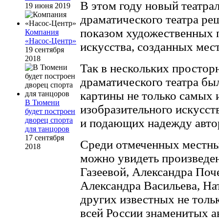
В этом году новый театра
19 июня 2019
драматического театра р
показом художественных 
Компания
«Насос-Центр»
искусства, созданных ме
19 сентября
2018
Так в нескольких простор
драматического театра бы
картины не только самых
В Тюмени
изобразительного искусст
будет построен
дворец спорта
и подающих надежду авто
для танцоров
17 сентября
Среди отмеченных местных
2018
можно увидеть произведе
Газеевой, Александра Поч
Александра Васильева, На
других известных не тольк
всей России знаменитых а