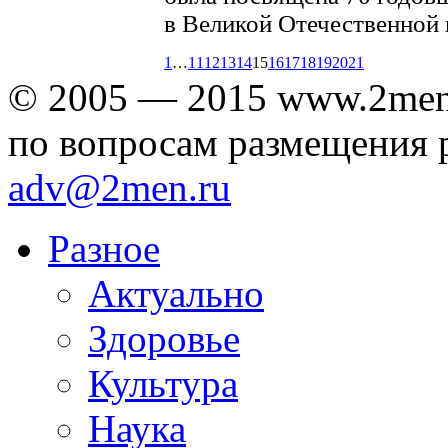
в Великой Отечественной в
1
…
11
12
13
14
15
16
17
18
19
20
21
© 2005 — 2015 www.2men
по вопросам размещения 
adv@2men.ru
Разное
Актуально
Здоровье
Культура
Наука